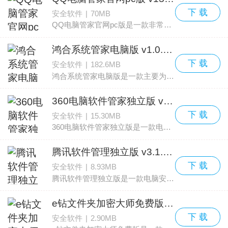
下 载
安全软件
|
70MB
QQ电脑管家官网pc版是一款非常多功能的电脑管理移动软件，为大家QQ电脑管家官网pc版下载、QQ电脑管家官网pc版软件介绍与QQ电脑管家官网pc版使用心得，该软件电脑安全防护，电脑垃
鸿合系统管家电脑版 v1.0.01365
下 载
安全软件
|
182.6MB
鸿合系统管家电脑版是一款主要为用户系统环境管理的保护软件。该软件可以全面扫描系统的各项内容，一键扫描可以快速诊断系统的安全状态和健康状况，并进行准确的修复。全新的监
360电脑软件管家独立版 v7.5.0
下 载
安全软件
|
15.30MB
360电脑软件管家独立版是一款电脑安全管理类软件，可以只安装360电脑软件管家，不用安装360整个程序也可以体验到电脑软件管家的所有功能，并且在软件内，每位用户还可以体验到清爽
腾讯软件管理独立版 v3.1.1442
下 载
安全软件
|
8.93MB
腾讯软件管理独立版是一款电脑安全管理类软件，每位用户都可以在本站下载到独立版本的腾讯软件管理，当然基础功能的软件下载以及软件卸载等功能通通还在，让每位用户都可以更加纯
e钻文件夹加密大师免费版 v6.8.0
下 载
安全软件
|
2.90MB