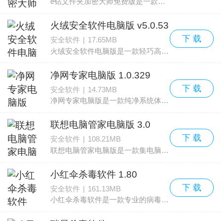
e钻文件夹加密大师免费版是一款可以对文件夹、文件进行加密的安全类软件，总有一些企业信息、企业文件内容或者是个人隐私内容不方便被人看到的情况下，都可以使用e钻文件夹加密
火绒安全软件电脑版 v5.0.53
下 载
安全软件
|
17.65MB
火绒安全软件电脑版是一款轻巧高效免费的电脑防御及杀毒类安全软件，火绒安全软件电脑版功能强大，可以全面防护我们的电脑，软件小巧，占用资源校
净网专家电脑版 1.0.329
下 载
安全软件
|
14.73MB
净网专家电脑版是一款纯净系统体验的安全类软件，每位用户均可在软件内体验到弹窗防骚扰功能以及捆绑软件阻止安装的功能，长期在网络上下载软件时都会带有一定的捆绑软件，让自己
联想电脑管家电脑版 3.0
下 载
安全软件
|
108.21MB
联想电脑管家电脑版是一款集电脑管理、驱动更新以及电脑杀毒等功能的安全软件，而联想电脑管家相对更加简洁，让每位用户都可以清爽的体验到众多软件的功能，并且在软件内更可以进
小红伞杀毒软件 1.80
下 载
安全软件
|
161.13MB
小红伞杀毒软件是一款专业的病毒杀毒类安全软件，每位用户都可以在软件内进行各类病毒的查杀，本次给大家带来的是免费版的小红伞，小红伞则拥有系统资源占用低、免费、杀毒能力强