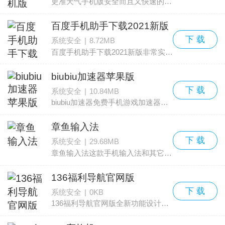
更准天气手机版安全而且又快速的实时天气预报的软件，近期的天气情况，用户都是可以通关这款软件，准确的搜索找到，而且含有的各项资源内容，十分的精确，气象局完全经过分析、掌握的，用
百度手机助手下载2021新版
下 载
系统安全
|
8.72MB
百度手机助手下载2021新版非常实用的手机软件下载工具，内容极其的丰富，而且包含的巨多的软件资源都是免费的，高速的下载教程非常的简单，直接点击下载即可，非常的方便、快速，所以有
biubiu加速器苹果版
下 载
系统安全
|
10.84MB
biubiu加速器免费手机游戏加速器软件，目前只支持android平台，王者荣耀、激战等超热门游戏加速服务，同时游戏平台资源下载，使游戏体验更加快捷和耳目一新，有相关游戏加速需求的朋
章鱼输入法
下 载
系统安全
|
29.68MB
章鱼输入法这款手机输入法和其它的输入法相比有自己的特点，像双行候选和私密词条等等，输入面板左边没有其他按钮，所以字母按钮看起来比较大，相信有些朋友会喜欢。
136福利导航官网版
下 载
系统安全
|
0KB
136福利导航官网版全新功能设计的导航系统，软件的操作以及的信息资源内容十分的丰富，关键是都是热门的，使用起来还是非常的方便、快捷，出行都用这款软件，小孩都能快速回到家哦！