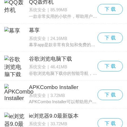
QQ轰炸机
下 载
系统安全
|
85.99MB
一款非常实用的小软件，帮助用户有良好的使用体验，互动怼人表白这里什么都有。软件虽小功能强大，操作简单内容丰富，安全绿色，快速高效。感兴趣的用户快快来求知网下载吧！
幕享
下 载
系统安全
|
24.16MB
幕享app是款非常有良知和免费的无线投影软件，软件同时支持iOS和android系统设备，屏幕质量高清，播放流畅无延迟，最特别的一点是它还支持语音，简直是手机游戏直播玩家的福音，感兴趣
谷歌浏览电脑下载
下 载
系统安全
|
46.41MB
谷歌浏览电脑下载你的智能导航，超级实用功能强大只为给你最优质的体验。谷歌浏览电脑下载智能导航推荐，让你不用为了找东西而烦恼，一键搜索快速出答案，轻松搞定帮你解决许多难题
APKCombo Installer
下 载
系统安全
|
3.72MB
APKCombo Installer可以帮助用户安装特殊格式的软件文件，无需额外操作只需一键就能将文件安装到您的手机中， .obb, .zip, .xapk, .apkm, .apks类型都支持，快来下载试试吧！
ie浏览器9.0最新版本
下 载
系统安全
|
33.72MB