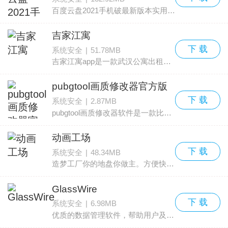
百度云盘2021手机破最新版本实用的线上办公学习的软件，这款软件的功能操作十分的简单，而且覆盖的内容十分的多，用户可以随时线上直接的搜索了解哦！相当的方便，有需要的小伙伴赶紧
吉家江寓
下 载
系统安全
|
51.78MB
吉家江寓app是一款武汉公寓出租软件，它有海量精品房源，无论您想要长期租房还是短期租房，这里都能满足您的需求，您随时随地都可以查看房屋信息，一定会有您心仪的房子。并且能够一
pubgtool画质修改器官方版
下 载
系统安全
|
2.87MB
pubgtool画质修改器软件是一款比较自由的可以由用户自我设置的画质修改app，该软件最大的好处就是使用该款app可以让游戏界面变得更清晰，画面感觉良好，所以操作起来才会更流畅，喜
动画工场
下 载
系统安全
|
48.34MB
造梦工厂你的地盘你做主。方便快捷的宣传体验，独立镜头随意组合，海量的精美模板，大量精致的扁平化素材，用户放心使用就是这么慢简单，轻松搞定，合成时长任意调整。感兴趣的用户快快
GlassWire
下 载
系统安全
|
6.98MB
优质的数据管理软件，帮助用户及时查看数据偷跑漏跑情况。快速高效实时记录，让用户更加直观的看到数据情况。专业优质便捷效率的手机软件。安全信息分析质量极高。感兴趣的用户