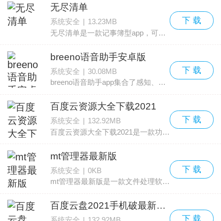
无尽清单
下 载
系统安全
|
13.23MB
无尽清单是一款记事簿型app，可以帮用户记录每日重要事项，为重要的事项制定好时间规划，为您的工作和生活极大的便利。不同的事项根据重要程度分了优先级，为您规划好事项的完成顺
breeno语音助手安卓版
下 载
系统安全
|
30.08MB
breeno语音助手app集合了感知、学习和决策于一体的强大的综合性极其强大的手机智能管理服务平台，可以随时随地就帮助用户操控自己的手机哦！感兴趣的小伙伴快快下载吧！！
百度云资源大全下载2021
下 载
系统安全
|
132.92MB
百度云资源大全下载2021是一款功能强大的线上的资源十分丰富的存储软件，这款软件是百度官方推出的，功能强大，实时的进行资源的搜索十分的迅速，有需要的小伙伴赶紧下载吧！
mt管理器最新版
下 载
系统安全
|
0KB
mt管理器最新版是一款文件处理软件，用户在这里可以使用这款软件对自己的手机内存空间进行整理，还能在这里找到很多使用的文件管理功能，让你更好管理自己的手机。感兴趣的用户就
百度云盘2021手机破最新版本
下 载
系统安全
|
132.92MB