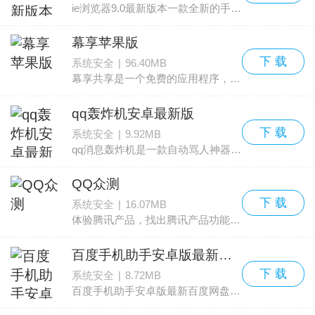
ie浏览器9.0最新版本一款全新的手机浏览器装备，让你更好的搜索到你喜欢的各种的最新资讯，满足你的所有搜索要求，更好的感受搜索软件的强大使用体验，软件还更新的最新的版本，感兴
幕享苹果版
下 载
系统安全
|
96.40MB
幕享共享是一个免费的应用程序，专注于平台和智能设备之间的无线屏幕投影。它的主要功能是将苹果iOS设备的屏幕投影转移到电脑和其他智能移动设备的屏幕上。它还支持电脑与iPh
qq轰炸机安卓最新版
下 载
系统安全
|
9.92MB
qq消息轰炸机是一款自动骂人神器。网络上总会遇到许多奇奇怪怪的人，话不投机就开骂，这个时候怎么怼回去呢?有了qq消息轰炸机，输入想说的话，软件自动大量发送qq消息，且无法屏蔽，想
QQ众测
下 载
系统安全
|
16.07MB
体验腾讯产品，找出腾讯产品功能缺陷或功能建议 。为需求者了一个发布任务的广阔空间，也为用户创造了能将知识、智慧、创意等转化商业价值和社会价值的机会！感兴趣的用户快快来
百度手机助手安卓版最新百度网盘
下 载
系统安全
|
8.72MB
百度手机助手安卓版最新百度网盘非常实用的网上直接的下载任何你喜欢的软件资源的软件，这款软件的操作非常的简单，用户只需直接的根据你需要的软件关键字搜索即可快速找到，非常