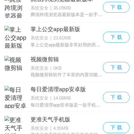
下 载
系统安全
|
35.09MB
腾浪跨境浏览器最新版本是一款手机上的浏览器软件，用户使用这款软件能找到一款非常好用的浏览器，这款浏览器应对现在网络加载慢的问题做了专门的优化，用户能在这里获得相当好的
掌上公交app最新版
下 载
系统安全
|
23.61MB
掌上公交app最新版非常好用的而且非常便民的出行工具，软件的操作非常简单，而且含有的公交信息资源都是全新的系列，用户可以随时随地在线搜索自己要到达的目的地，以查看车辆，非常
视频微剪辑
下 载
系统安全
|
0KB
视频微剪辑软件了丰富的内置功能，一键剪辑操作便利，自动去除水印方便省心，在线剪辑教学是您技术力提升，图片视频拼接自由搭配，配有海量素材供您充分展示自我，拼图贴纸展现独特个性
每日爱清理app安卓版
下 载
系统安全
|
14.08MB
每日爱清理app安卓版是一款手机上的清理工具软件，用户能在这里得到相当好的体验，软件会自动分析自己的手机中的垃圾文件，然后就可以对其进行自动的清除了。感兴趣的用户就来求
更准天气手机版
下 载
系统安全
|
4.95MB