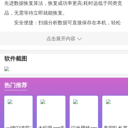
先进数据恢复算法，恢复成功率更高;耗时远低于同类竞
品，无需等待立即就能恢复。
安全便捷：扫描分析数据可直接保存在本机，轻松
保存数据;无需电脑配合，无需专人指导，扫描后可直接
点击展开内容
预览，一键扫描找回误删数据。
安卓手机恢复大师最新官方版软件亮点
软件截图
这款软件的恢复类型十分的全面，各种不同类型的
文件都能够进行恢复。
而且恢复的成功率也很高，能够很好的将文件和数
热门推荐
据恢复出来。
功能简单明了，可高效恢复手机误删除数据。
各种主流的安卓设备都完美的兼容，能够很好的进
行手机数据的恢复。
一键闪清官方最新版
大织里app安卓版
闪光壁纸app安卓最新版
美国队长英