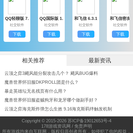
QQ轻聊版 7.
QQ国际版 1.
和飞信 6.3.1
和飞信密友
9.14314.0
91.1370.0
200
圈版 6.3.120
社交软件
社交软件
社交软件
社交软件
0
下载
下载
下载
下载
相关推荐
最新资讯
云顶之弈3飓风能分裂攻击几个？ 飓风BUG爆料
魔兽世界怀旧服DKPROLL团是什么？
暴走英雄坛无名残页有什么用？
魔兽世界怀旧服盗贼狗牙和龙牙哪个做副手好？
云顶之弈海克斯炸弹怎么生效 9.16海克斯羁绊触发机制
Copyright © 2015-
2026
苏ICP备19012653号-4
178游戏资讯网
/
免责声明
所有游戏均来自互联网，版权归原创者所有，如侵犯了你的权益，