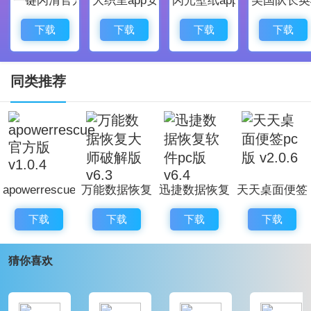
安卓手机恢复大师最新官方版软件优势
易操作，找回数据很简单，一键式操作 ,连接手机即
下载
下载
下载
下载
可快速恢复数据，支持恢复微信 , QQ , 陌陌等主流沟通
工具
同类推荐
深度恢复数据，专业且安全，采用深层次恢复技
术，助您更大程度找回误删或丢失的数据;用户自行电脑
操作;保护个人数据隐私安全
apowerrescue
万能数据恢复
迅捷数据恢复
天天桌面便签
官方版 v1.0.4
大师破解版
软件pc版
pc版 v2.0.6
下载
下载
下载
下载
v6.3
v6.4
猜你喜欢