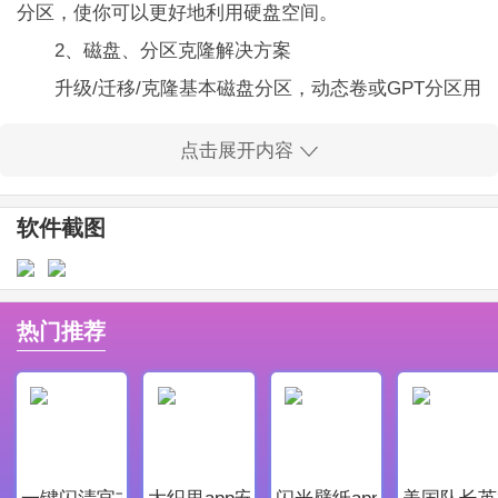
分区，使你可以更好地利用硬盘空间。
2、磁盘、分区克隆解决方案
升级/迁移/克隆基本磁盘分区，动态卷或GPT分区用
户保护数据或磁盘升级。
点击展开内容
3、分区恢复方案
用于恢复未分配空间上已删除或丢失的分区，或在
软件截图
对硬盘重新分区后恢复丢失的分区。
4、系统性能优化
在Windows和WinPE环境下优化计算机性能的最佳
热门推荐
解决方案。
易我分区大师软件特色
1.可以支持大容量(最多16TB)磁盘。
2，你可以轻松地在GPT和MBR磁盘之间转换，而
一键闪清官方最新版
大织里app安卓版
闪光壁纸app安卓最新版
美国队长英