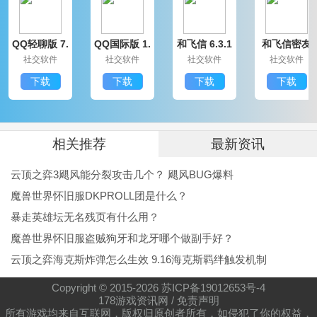
除，因此必须提前备份数据)
QQ轻聊版 7.
QQ国际版 1.
和飞信 6.3.1
和飞信密友
9.14314.0
91.1370.0
200
圈版 6.3.120
社交软件
社交软件
社交软件
社交软件
0
下载
下载
下载
下载
相关推荐
最新资讯
云顶之弈3飓风能分裂攻击几个？ 飓风BUG爆料
魔兽世界怀旧服DKPROLL团是什么？
暴走英雄坛无名残页有什么用？
魔兽世界怀旧服盗贼狗牙和龙牙哪个做副手好？
云顶之弈海克斯炸弹怎么生效 9.16海克斯羁绊触发机制
Copyright © 2015-
2026
苏ICP备19012653号-4
178游戏资讯网
/
免责声明
所有游戏均来自互联网，版权归原创者所有，如侵犯了你的权益，