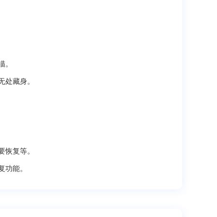
描。
无处藏身。
要恢复等。
复功能。