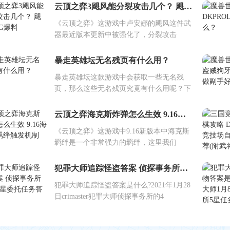
云顶之弈3飓风能分裂攻击几个？ 飓风BUG爆料
《云顶之弈》这游戏中卢安娜的飓风这件武
器最近版本更新中被强化了，分裂攻击
暴走英雄坛无名残页有什么用？
暴走英雄坛这款游戏中会获取一些无名残
页，那么这些无名残页究竟有什么用呢？下
云顶之弈海克斯炸弹怎么生效 9.16海克斯羁绊触发机制
《云顶之弈》这游戏中9.16新版本中海克斯
羁绊是一个非常强力的羁绊，这里我们
犯罪大师追踪怪盗答案 侦探事务所周四4星委托任务答案
犯罪大师追踪怪盗答案是什么?2021年1月28
日crimaster犯罪大师侦探事务所的4