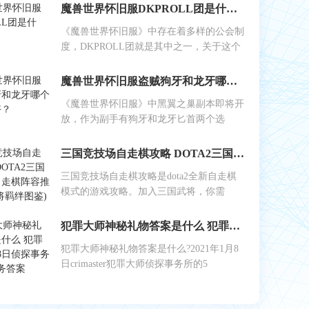
魔兽世界怀旧服DKPROLL团是什么？
《魔兽世界怀旧服》中存在着多样的公会制
度，DKPROLL团就是其中之一，关于这个
魔兽世界怀旧服盗贼狗牙和龙牙哪个做副手好？
《魔兽世界怀旧服》中黑翼之巢副本即将开
放，作为副手有狗牙和龙牙匕首两个选
三国竞技场自走棋攻略 DOTA2三国竞技场自走棋阵容推荐(附武将羁绊图鉴)
三国竞技场自走棋攻略是dota2全新自走棋
模式的游戏攻略。加入三国武将，你需
犯罪大师神秘礼物答案是什么 犯罪大师1月8日侦探事务所5星任务答案
犯罪大师神秘礼物答案是什么?2021年1月8
日crimaster犯罪大师侦探事务所的5