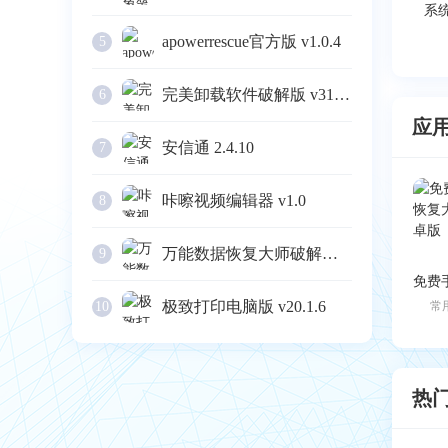
apowerrescue官方版 v1.0.4
5
完美卸载软件破解版 v31.16
6
应
安信通 2.4.10
7
咔嚓视频编辑器 v1.0
8
万能数据恢复大师破解版 v6.3
9
极致打印电脑版 v20.1.6
10
常
热