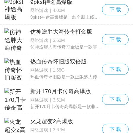
9pkst神途高爆版
下 载
网络游戏
|
4.00M
9pkst神途高爆版是一款全新上线的神途游戏，主打高难度副本，对于玩家们来说是一个不小的挑战，并且还有超级多的任务和福利内容在等待玩家们体验，上手轻松简单，并且游玩起来也是超
仿神途胖大海传奇打金版
下 载
网络游戏
|
3.69M
仿神途胖大海传奇打金版是一款非常好玩的神途传奇游戏，在这款传奇游戏中你可以尽情的征战沙城，完成各种传奇任务，这里不仅仅有传奇的玩法，还能送你传奇的福利，让你的成长更加迅速
热血传奇怀旧版双倍版
下 载
网络游戏
|
1.68G
热血传奇怀旧版是一款正版盛大传奇授权的手游。最原始的1.76盛大版本，让你感受正版传奇手游给你带来的丰富福利，这款游戏版本为双倍版，上线就能直接获得双倍凭证，使用就能获得双
新开170月卡传奇高爆版
下 载
网络游戏
|
3.61M
新开170月卡传奇高爆版是一款非常好玩的传奇类游戏，玩家们将要在这里感受超爽的游戏体验，现在上线就能获得很过很多的礼包，游戏方面经典还原170版本，并且加快了战斗节奏更适合在
火龙超变2高爆版
下 载
网络游戏
|
3.67M