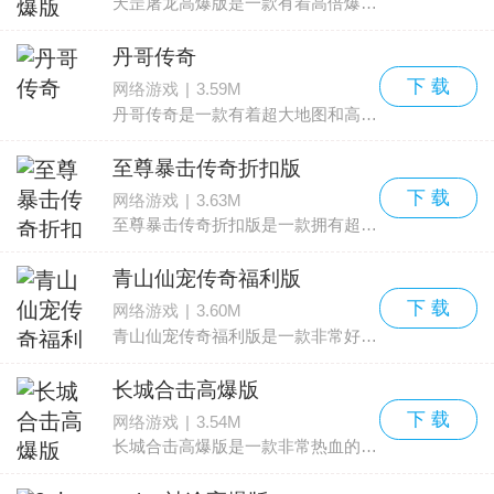
天罡屠龙高爆版是一款有着高倍爆率的传奇游戏，这款传奇游戏可以给你非常精彩的动作战斗格斗，享受到每一场炫酷PK，还有各种时装套装，让你人物的造型炫酷无比。
丹哥传奇
下 载
网络游戏
|
3.59M
丹哥传奇是一款有着超大地图和高爆率的全新版本传奇游戏，有着多样化的战斗方式，玩家们需要在副本中不断的历练，增强自己的战斗力，最终才能获得超强的实力，游戏中上线就能直接领取
至尊暴击传奇折扣版
下 载
网络游戏
|
3.63M
至尊暴击传奇折扣版是一款拥有超多丰富折扣的传奇游戏，在这款传奇游戏当中，你可以尽情的展现出自己的格斗技术，让我们轻松的获得你想要的传奇玩法，上线就能获得时装，非常刺激哦。
青山仙宠传奇福利版
下 载
网络游戏
|
3.60M
青山仙宠传奇福利版是一款非常好玩的传奇游戏。这款传奇游戏拥有着各种强大的仙宠可以收集，对你的升级，属性提升有着非常大的帮助哦，快来下载体验一下吧。
长城合击高爆版
下 载
网络游戏
|
3.54M
长城合击高爆版是一款非常热血的传奇游戏，各种热血的任务等着你来完成，五十倍的爆率各种绿毒套，冰雪套，黄金套等等都是轻松就能集齐的，想要体验这些套装究竟有多强力吗?就来点击