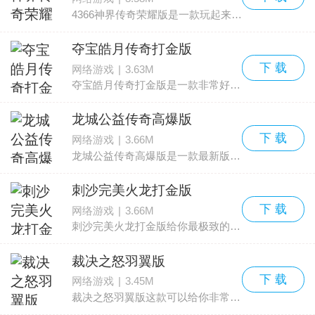
4366神界传奇荣耀版是一款玩起来超赞的高爆传奇游戏，玩家们能够在这里感受超棒的复古画面，并且还能自动挂机，游戏中有着超酷的战斗场面，玩起来相当爽快，现在下载游戏创建角色就能
夺宝皓月传奇打金版
下 载
网络游戏
|
3.63M
夺宝皓月传奇打金版是一款非常好玩的传奇夺宝的游戏，这款传奇夺宝的游戏可以让你获得非常多的宝藏，元宝可以让你获得更多的极品时装哦，心动不如行动，快来下载体验吧。
龙城公益传奇高爆版
下 载
网络游戏
|
3.66M
龙城公益传奇高爆版是一款最新版本的传奇游戏，融入了很多全新的元素，并且加上了高爆修改，让玩家们能够感受超级爽快的游戏体验，并且整体的趣味性也是非常不错的，还有大量的高难度
刺沙完美火龙打金版
下 载
网络游戏
|
3.66M
刺沙完美火龙打金版给你最极致的打金体验，喜欢打金的朋友们一定不能错过这款刺沙完美火龙打金版的传奇游戏哦，这里打金非常舒适，不肝不氪，轻松获得千万元宝，上亿战力。
裁决之怒羽翼版
下 载
网络游戏
|
3.45M
裁决之怒羽翼版这款可以给你非常炫酷翅膀的游戏，这款游戏可以让你畅玩更多的羽翼传奇世界，在这里新手也能获得很多的福利礼包，甚至还有9天羽翼时装套装送给你，外形非常的霸气炫