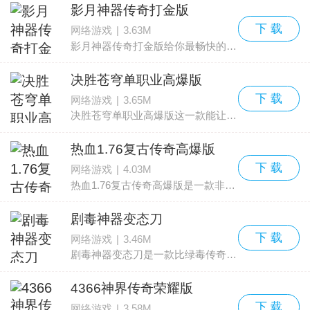
影月神器传奇打金版
下 载
网络游戏
|
3.63M
影月神器传奇打金版给你最畅快的打金传奇体验打金是什么？就是通过爆装备进行售卖，获得元宝和积分的一种玩法。这款游戏，将这种玩法发挥到了极致装备高价保值，让每一位喜欢打金的
决胜苍穹单职业高爆版
下 载
网络游戏
|
3.65M
决胜苍穹单职业高爆版这一款能让你体验各种高爆独立游戏的传奇，这款传奇游戏可以给你超爽的战斗体验。上线就能给你超多的变态体验才能升级更快更方便还有机会参加活动领取现
热血1.76复古传奇高爆版
下 载
网络游戏
|
4.03M
热血1.76复古传奇高爆版是一款非常热门的传奇手游，有着超级经典的战法道三职业设定，并且已经加入了高爆福利，绝对能够让大家玩爽，喜欢传奇游戏的玩家们一定不能错过这款非常好玩
剧毒神器变态刀
下 载
网络游戏
|
3.46M
剧毒神器变态刀是一款比绿毒传奇更加爽快的游戏，玩家上线就能获得紫毒戒指，并且还有很多的礼包能够获得，喜欢传奇的玩家们一定不能错过，并且支持装备回收，还能自由交易，是一款为数
4366神界传奇荣耀版
下 载
网络游戏
|
3.58M