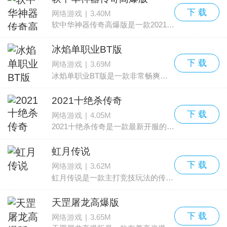
下 载
网络游戏
|
3.40M
软中华神器传奇高爆版是一款2021年4月最新上线的传奇游戏，游戏有着单职业的设定，并且加入了高爆福利，玩家们能够在这里感受超爽的游戏体验，支持自由交易和装备回收，就算是破烂装
冰焰单职业BT版
下 载
网络游戏
|
3.69M
冰焰单职业BT版是一款非常畅爽好玩的热血对战游戏，在这款游戏中你可以体验冰火两重天的传奇游戏，而且这款游戏福利还非常多，足够让你去享受到传奇世界的精彩。
2021十绝杀传奇
下 载
网络游戏
|
4.05M
2021十绝杀传奇是一款最新开服的传奇游戏，玩家们能够在这里感受到昔日传奇盛世，游戏加入了很多全新的游戏内容，并且保留了经典传奇游戏中最棒的那一部分内容，比如皇城决战、沙巴
虹月传说
下 载
网络游戏
|
3.62M
虹月传说是一款主打竞技玩法的传奇游戏，玩家们能够在其中享受极致高清的画面，并且还有超级震撼的战斗效果，游戏自带海量福利，上线直接领神器，还有各种变态修改，就是为让玩家们玩爽
天罡屠龙高爆版
下 载
网络游戏
|
3.65M