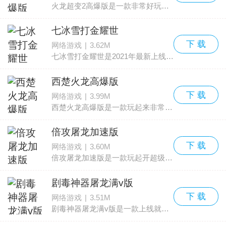
火龙超变2高爆版是一款非常好玩的热血传奇游戏，在这款传奇游戏中，你可以享受到各种刺激的对战格斗，还有很多的各种玩法都是可以体验到热血传奇的，总之这款游戏福利超多，经典玩法
七冰雪打金耀世
下 载
网络游戏
|
3.62M
七冰雪打金耀世是2021年最新上线的传奇手游这款游戏玩起来还是非常不错的，有着很多的福利可以直接领取，并且每天签到也能够领取豪礼，喜欢这种游戏的玩家们赶快来点击下载按钮体
西楚火龙高爆版
下 载
网络游戏
|
3.99M
西楚火龙高爆版是一款玩起来非常爽快的传奇类游戏，这款游戏中有着超级多的福利内容，玩家们能够在这里轻松的玩爽，并且还带来了高爆的福利，这一点还是很不错的，喜欢玩传奇的玩家们
倍攻屠龙加速版
下 载
网络游戏
|
3.60M
倍攻屠龙加速版是一款玩起开超级爽快的热血传奇游戏中玩家们能够在这里感受最为热血的对决挑战，并且还有超级热血的战斗，游戏福利很多，趣味性也是超强，喜欢玩传奇的小伙伴们快来
剧毒神器屠龙满v版
下 载
网络游戏
|
3.51M
剧毒神器屠龙满v版是一款上线就送你剧毒屠龙神器的传奇游戏，在这里也可以使用各种剧毒的屠龙刀进行打怪，一刀就能冻独百分比扣血，非常刺激，想要更多的神器就来下载这款游戏，领取