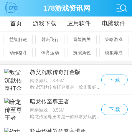
178游戏资讯网
首页
游戏下载
应用软件
电脑软件
益智解谜
射击飞行
冒险闯关
策略游戏
动作格斗
体育运动
扮演角色
模拟养成
教父沉默传奇打金版
下 载
网络游戏
|
3.45M
教父沉默传奇打金版是一款非常好玩的沉默打金传奇的游戏，在这款游戏中你可以在沉默的世界中体验一下各种刺激的打金感觉，还能享受到高爆的打金福利，一起来探索一下吧。
暗龙传至尊王者
下 载
网络游戏
|
3.56M
暗龙传至尊王者是一款非常好玩的传奇类游戏，玩家们能够在这里体验到最为爽快的战斗，并且游戏有着细腻的复古画面，现在下载登陆这款游戏就送海量的礼包，道士还能轻松招狗，喜欢传奇
软中华神器传奇高爆版